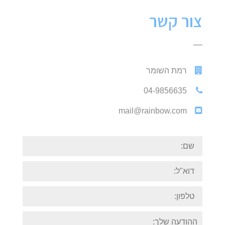
צילום אירועים מחירון מלא
צור קשר
מתחתנים, הילד חוגג בר מצווה סימן שאתם צריכים
צוות
רמת השומר
04-9856635
mail@rainbow.com
שם:
דוא"ל:
טלפון:
ההודעה
שלך: